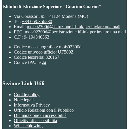
Istituto di Istruzione Superiore “Guarino Guarini”
Via Corassori, 95 - 41124 Modena (MO)
Tel:
+39 059.356230
Email:
mois02300d@istruzione.it
Link per inviare una mail
PEC:
mois02300d@pec.istruzione.it
Link per inviare una mail
C.F.: 94194340363
Codice meccanografico: mois02300d
Codice univoco ufficio: UF589Z
Codice tesoreria: 320167
Codice IPA: iisgg
Sezione Link Utili
Cookie policy
Note legali
Informativa Privacy
Ufficio Relazioni con il Pubblico
Dichiarazione di accessibilità
Obiettivi di accessibilità
Whistleblowing