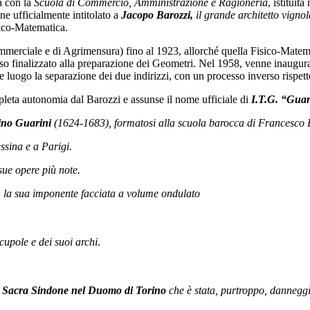
a con la
Scuola di Commercio, Amministrazione e Ragioneria
, istituit
ne ufficialmente intitolato a
Jacopo Barozzi,
il grande architetto vigno
sico-Matematica.
merciale e di Agrimensura) fino al 1923, allorché quella Fisico-Matemat
 finalizzato alla preparazione dei Geometri. Nel 1958, venne inaugurat
e luogo la separazione dei due indirizzi, con un processo inverso rispett
mpleta autonomia dal Barozzi e assunse il nome ufficiale di
I.T.G. “Gua
no Guarini
(1624-1683), formatosi alla scuola barocca di Francesco
essina e a Parigi.
sue opere più note.
 la sua imponente facciata a volume ondulato
cupole e dei suoi archi
.
la Sacra Sindone nel Duomo di Torino
che è stata, purtroppo, danneggi