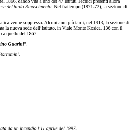
a nel 1866, dando vita a uno dei 47 Istituti Tecnici presenti allora
lese del tardo Rinascimento.
Nel frattempo (1871-72), la sezione di
ica venne soppressa. Alcuni anni più tardi, nel 1913, la sezione di
a la nuova sede dell’Istituto, in Viale Monte Kosica, 136 con il
o a quello del 1867.
rino Guarini”
.
 Borromini
.
ata da un incendio l’11 aprile del 1997.