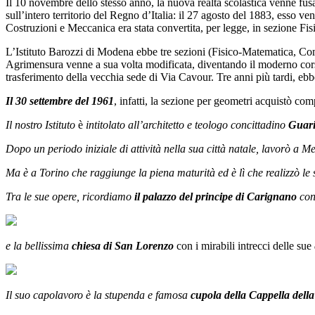
Il 10 novembre dello stesso anno, la nuova realtà scolastica venne fus
sull’intero territorio del Regno d’Italia: il 27 agosto del 1883, esso ven
Costruzioni e Meccanica era stata convertita, per legge, in sezione Fi
L’Istituto Barozzi di Modena ebbe tre sezioni (Fisico-Matematica, Com
Agrimensura venne a sua volta modificata, diventando il moderno corso
trasferimento della vecchia sede di Via Cavour. Tre anni più tardi, ebb
Il 30 settembre del 1961
, infatti, la sezione per geometri acquistò co
Il nostro Istituto
è
intitolato all’architetto e teologo concittadino
Guari
Dopo un periodo iniziale di attività nella sua città natale, lavorò a M
Ma è a Torino che raggiunge la piena maturità ed è lì che realizzò le 
Tra le sue opere, ricordiamo
il palazzo del principe di Carignano
con
e la bellissima
chiesa di San Lorenzo
con i mirabili intrecci delle sue
Il suo capolavoro è la stupenda e famosa
cupola della Cappella del