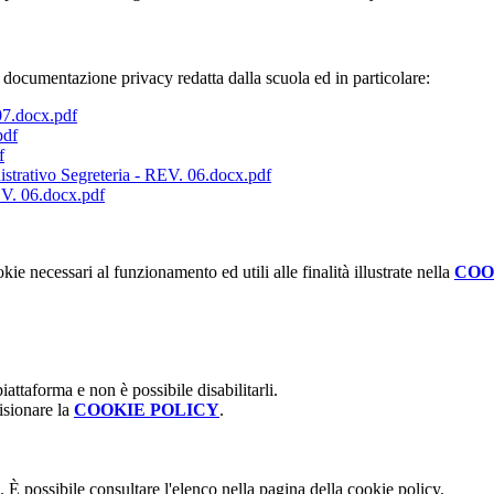
la documentazione privacy redatta dalla scuola ed in particolare:
07.docx.pdf
pdf
f
strativo Segreteria - REV. 06.docx.pdf
EV. 06.docx.pdf
kie necessari al funzionamento ed utili alle finalità illustrate nella
COO
attaforma e non è possibile disabilitarli.
isionare la
COOKIE POLICY
.
 È possibile consultare l'elenco nella pagina della cookie policy.