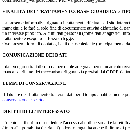
commerciale@vargiuscuola.it, Pec: vargiuscuola@pec.it.
FINALITÀ DEL TRATTAMENTO, BASE GIURIDICA e TIP
La presente informativa riguarda i trattamenti effettuati sul sito interne
immagini e lo farà al solo fine di documentare attività didattiche di pa
un interesse pubblico. Alcuni dati personali (come dati anagrafici, inf
trattamento è eseguito in forza di legge.
Ove presenti form di contatto, i dati del richiedente (principalmente dat
COMUNICAZIONE DEI DATI
I dati vengono trattati solo da personale adeguatamente incaricato ovve
mancanza di uno dei meccanismi di garanzia previsti dal GDPR da inte
TEMPI DI CONSERVAZIONE
Il Titolare del Trattamento tratterà i dati per il tempo analiticamente 
conservazione e scarto
DIRITTI DELL’INTERESSATO
L'utente ha il diritto di richiedere l'accesso ai dati personali e la retti
diritto alla portabilità dei dati. Qualora ritenga, ha anche il diritto d