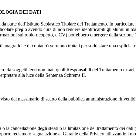
OLOGIA DEI DATI
t da parte dell’Istituto Scolastico Titolare del Trattamento. In particolare,
rticolare pregio avendo cura di non rendere identificabili gli alunni in 
ormazioni sul ruolo ricoperto, e CV) potrebbero emergere dalla sezione "
i anagrafici e di contatto) verranno trattati per soddisfare una esplicita 
ro da soggetti terzi nominati quali Responsabili del Trattamento ex art. 
rpretare alla luce della Sentenza Schrems II.
previsto dal massimario di scarto della pubblica amministrazione rinvenibi
fica o la cancellazione degli stessi o la limitazione del trattamento dei dat
i proporre reclamo o segnalazione al Garante della Privacy utilizzando i mo