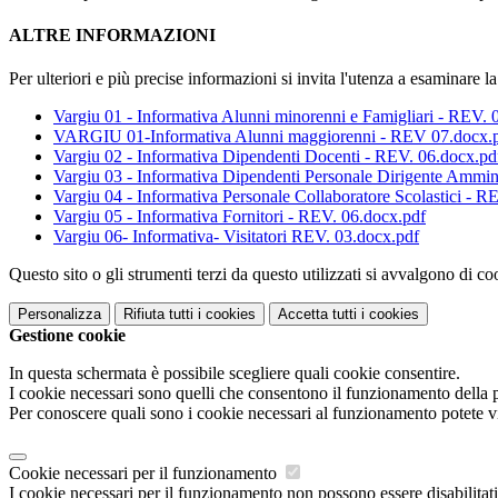
ALTRE INFORMAZIONI
Per ulteriori e più precise informazioni si invita l'utenza a esaminare 
Vargiu 01 - Informativa Alunni minorenni e Famigliari - REV. 
VARGIU 01-Informativa Alunni maggiorenni - REV 07.docx.
Vargiu 02 - Informativa Dipendenti Docenti - REV. 06.docx.pd
Vargiu 03 - Informativa Dipendenti Personale Dirigente Ammini
Vargiu 04 - Informativa Personale Collaboratore Scolastici - R
Vargiu 05 - Informativa Fornitori - REV. 06.docx.pdf
Vargiu 06- Informativa- Visitatori REV. 03.docx.pdf
Questo sito o gli strumenti terzi da questo utilizzati si avvalgono di coo
Personalizza
Rifiuta tutti
i cookies
Accetta tutti
i cookies
Gestione cookie
In questa schermata è possibile scegliere quali cookie consentire.
I cookie necessari sono quelli che consentono il funzionamento della pi
Per conoscere quali sono i cookie necessari al funzionamento potete v
Cookie necessari per il funzionamento
I cookie necessari per il funzionamento non possono essere disabilitati.