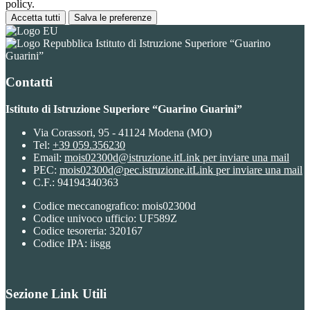
policy.
Accetta tutti
Salva le preferenze
Istituto di Istruzione Superiore “Guarino
Guarini”
Contatti
Istituto di Istruzione Superiore “Guarino Guarini”
Via Corassori, 95 - 41124 Modena (MO)
Tel:
+39 059.356230
Email:
mois02300d@istruzione.it
Link per inviare una mail
PEC:
mois02300d@pec.istruzione.it
Link per inviare una mail
C.F.: 94194340363
Codice meccanografico: mois02300d
Codice univoco ufficio: UF589Z
Codice tesoreria: 320167
Codice IPA: iisgg
Sezione Link Utili