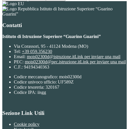
Istituto di Istruzione Superiore “Guarino
Guarini”
Contatti
Istituto di Istruzione Superiore “Guarino Guarini”
Via Corassori, 95 - 41124 Modena (MO)
Tel:
+39 059.356230
Email:
mois02300d@istruzione.it
Link per inviare una mail
PEC:
mois02300d@pec.istruzione.it
Link per inviare una mail
C.F.: 94194340363
Codice meccanografico: mois02300d
Codice univoco ufficio: UF589Z
Codice tesoreria: 320167
Codice IPA: iisgg
Sezione Link Utili
Cookie policy