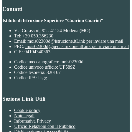
Contatti
Istituto di Istruzione Superiore “Guarino Guarini”
Via Corassori, 95 - 41124 Modena (MO)
Tel:
+39 059.356230
Email:
mois02300d@istruzione.it
Link per inviare una mail
PEC:
mois02300d@pec.istruzione.it
Link per inviare una mail
C.F.: 94194340363
Codice meccanografico: mois02300d
Codice univoco ufficio: UF589Z
Codice tesoreria: 320167
Codice IPA: iisgg
Sezione Link Utili
Cookie policy
Note legali
Informativa Privacy
Ufficio Relazioni con il Pubblico
Dichiarazione di accessibilità