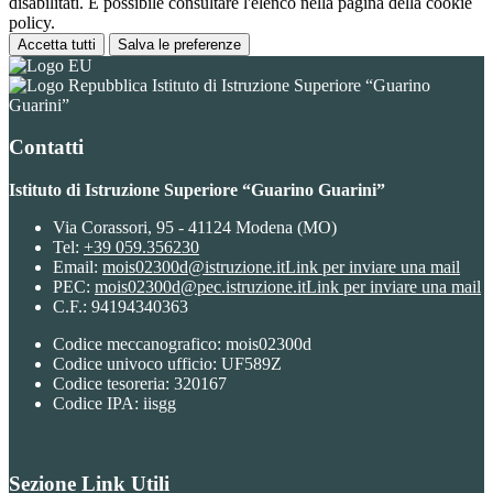
disabilitati. È possibile consultare l'elenco nella pagina della cookie
policy.
Accetta tutti
Salva le preferenze
Istituto di Istruzione Superiore “Guarino
Guarini”
Contatti
Istituto di Istruzione Superiore “Guarino Guarini”
Via Corassori, 95 - 41124 Modena (MO)
Tel:
+39 059.356230
Email:
mois02300d@istruzione.it
Link per inviare una mail
PEC:
mois02300d@pec.istruzione.it
Link per inviare una mail
C.F.: 94194340363
Codice meccanografico: mois02300d
Codice univoco ufficio: UF589Z
Codice tesoreria: 320167
Codice IPA: iisgg
Sezione Link Utili