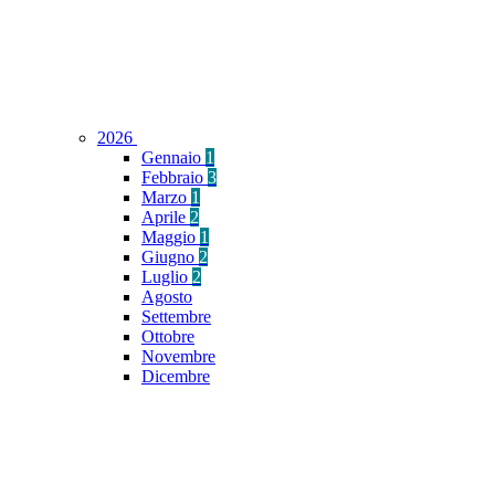
2026
Gennaio
1
Febbraio
3
Marzo
1
Aprile
2
Maggio
1
Giugno
2
Luglio
2
Agosto
Settembre
Ottobre
Novembre
Dicembre