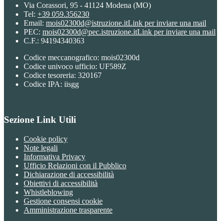
Via Corassori, 95 - 41124 Modena (MO)
Tel:
+39 059.356230
Email:
mois02300d@istruzione.it
Link per inviare una mail
PEC:
mois02300d@pec.istruzione.it
Link per inviare una mail
C.F.: 94194340363
Codice meccanografico: mois02300d
Codice univoco ufficio: UF589Z
Codice tesoreria: 320167
Codice IPA: iisgg
Sezione Link Utili
Cookie policy
Note legali
Informativa Privacy
Ufficio Relazioni con il Pubblico
Dichiarazione di accessibilità
Obiettivi di accessibilità
Whistleblowing
Gestione consensi cookie
Amministrazione trasparente