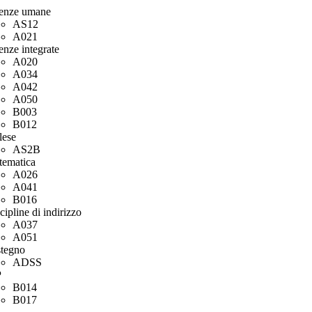
enze umane
AS12
A021
enze integrate
A020
A034
A042
A050
B003
B012
lese
AS2B
ematica
A026
A041
B016
cipline di indirizzo
A037
A051
tegno
ADSS
P
B014
B017