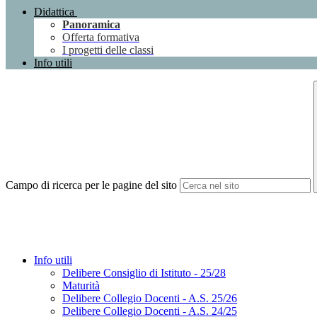
Didattica
Panoramica
Offerta formativa
I progetti delle classi
Info utili
Campo di ricerca per le pagine del sito
Info utili
Delibere Consiglio di Istituto - 25/28
Maturità
Delibere Collegio Docenti - A.S. 25/26
Delibere Collegio Docenti - A.S. 24/25