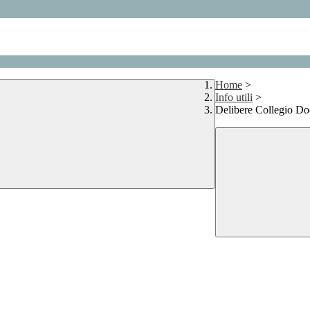
Home
>
Info utili
>
Delibere Collegio Doc